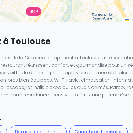
150 €
Le
t à Toulouse
reflets de la Garonne composent à Toulouse un décor cha
 restaurant réunissent confort et gourmandise pour un séj
 possibilité de dîner sur place après une journée de balade
ambres bien équipées, Wi-Fi fiable, climatisation, informati
de l’espace, les halls d’expo ou les quais animés. Parcoure
ez en toute confiance : vous vous offrez une parenthèse s
.
x
Bornes de recharge
Chambres familiales