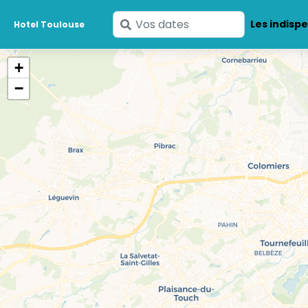
Saisissez
Les indisp
Hotel Toulouse
vos
dates
+
−