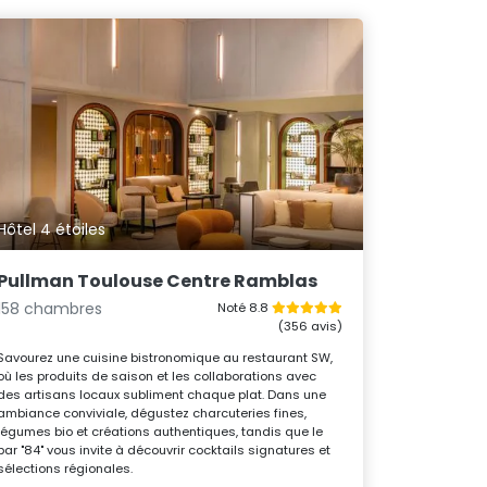
Hôtel 4 étoiles
Pullman Toulouse Centre Ramblas
158 chambres
Noté 8.8
(356 avis)
Savourez une cuisine bistronomique au restaurant SW,
où les produits de saison et les collaborations avec
des artisans locaux subliment chaque plat. Dans une
ambiance conviviale, dégustez charcuteries fines,
légumes bio et créations authentiques, tandis que le
bar "84" vous invite à découvrir cocktails signatures et
sélections régionales.