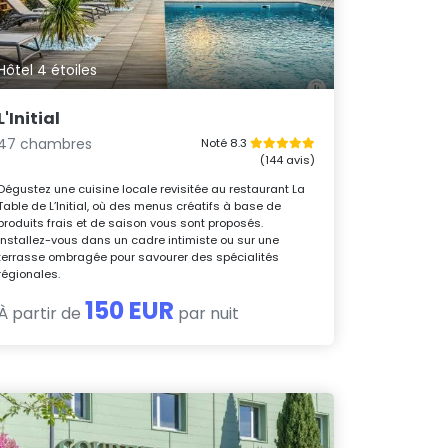
Hôtel 4 étoiles
L'Initial
47 chambres
Noté 8.3
(144 avis)
Dégustez une cuisine locale revisitée au restaurant La
Table de L’Initial, où des menus créatifs à base de
produits frais et de saison vous sont proposés.
Installez-vous dans un cadre intimiste ou sur une
terrasse ombragée pour savourer des spécialités
régionales.
150 EUR
À partir de
par nuit