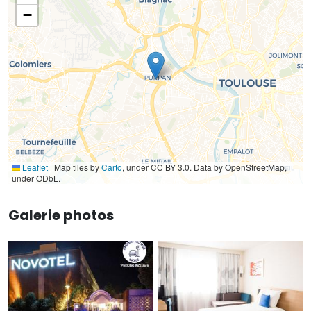
−
Leaflet
|
Map tiles by
Carto
, under CC BY 3.0. Data by OpenStreetMap,
under ODbL.
Galerie photos