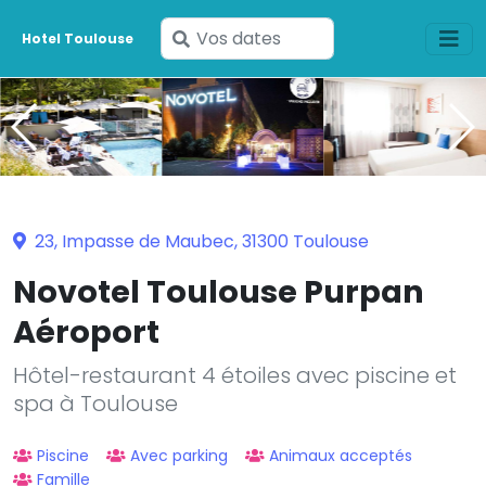
Saisissez
Hotel Toulouse
vos
dates
23, Impasse de Maubec, 31300 Toulouse
Novotel Toulouse Purpan
Aéroport
Hôtel-restaurant 4 étoiles avec piscine et
spa à Toulouse
Piscine
Avec parking
Animaux acceptés
Famille