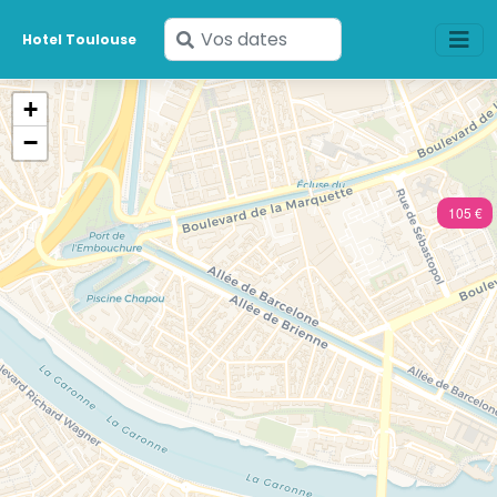
Saisissez
Hotel Toulouse
vos
dates
+
−
105 €