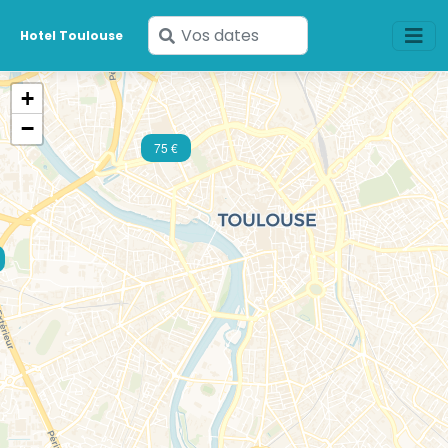
Saisissez
Hotel Toulouse
vos
dates
+
−
75 €