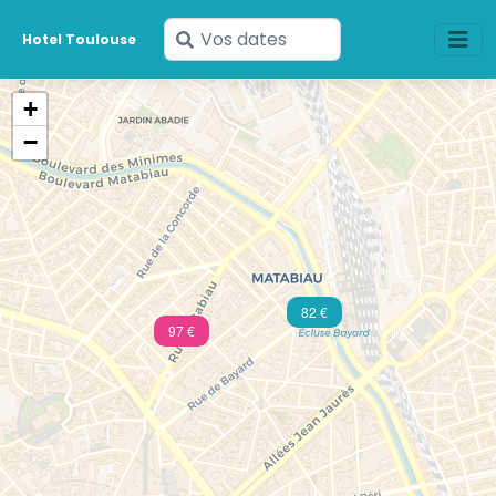
Saisissez
Hotel Toulouse
vos
dates
+
−
82 €
97 €