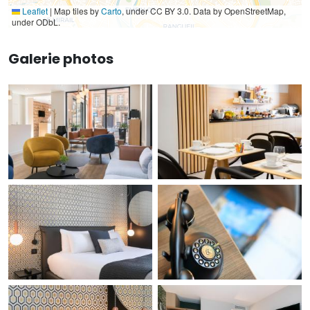
Leaflet
|
Map tiles by
Carto
, under CC BY 3.0. Data by OpenStreetMap,
under ODbL.
Galerie photos