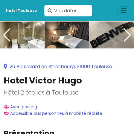
Saisissez
Hotel Toulouse
vos
dates
26 Boulevard de Strasbourg, 31000 Toulouse
Hotel Victor Hugo
Hôtel 2 étoiles à Toulouse
Avec parking
Accessible aux personnes à mobilité réduite
Présentation