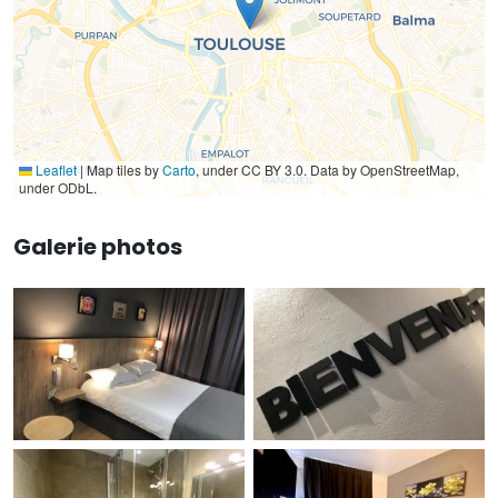
Leaflet
|
Map tiles by
Carto
, under CC BY 3.0. Data by OpenStreetMap,
under ODbL.
Galerie photos