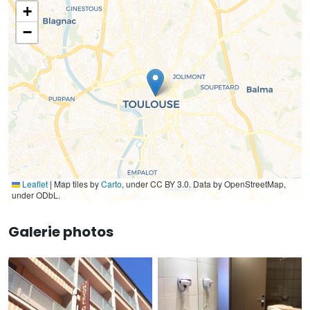
+
−
Leaflet
|
Map tiles by
Carto
, under CC BY 3.0. Data by OpenStreetMap,
under ODbL.
Galerie photos