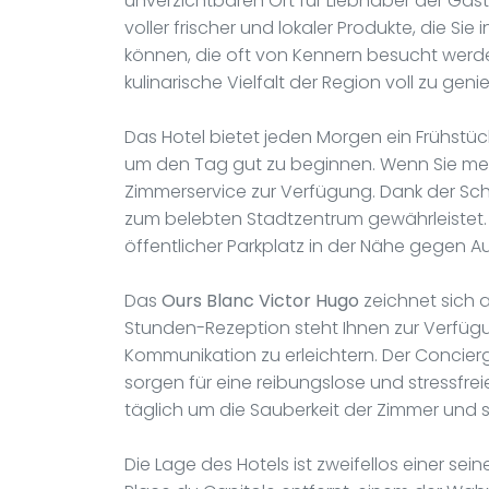
unverzichtbaren Ort für Liebhaber der Gas
voller frischer und lokaler Produkte, die Sie
können, die oft von Kennern besucht werd
kulinarische Vielfalt der Region voll zu ge
Das Hotel bietet jeden Morgen ein Frühstü
um den Tag gut zu beginnen. Wenn Sie meh
Zimmerservice zur Verfügung. Dank der Schal
zum belebten Stadtzentrum gewährleistet. F
öffentlicher Parkplatz in der Nähe gegen A
Das
Ours Blanc Victor Hugo
zeichnet sich a
Stunden-Rezeption steht Ihnen zur Verfüg
Kommunikation zu erleichtern. Der Concie
sorgen für eine reibungslose und stressfre
täglich um die Sauberkeit der Zimmer und ste
Die Lage des Hotels ist zweifellos einer sei