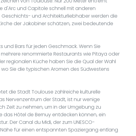
rzeichen von Toulouse. Nur 200 Meter entfernt
 d'Arc und Capitole schnell mit anderen
ät. Geschichts- und Architekturliebhaber werden die
Kirche der Jakobiner schätzen, zwei bedeutende
ts und Bars für jeden Geschmack. Wenn Sie
 mehrere renommierte Restaurants wie Pitaya oder
 der regionalen Küche haben Sie die Qual der Wahl
o, wo Sie die typischen Aromen des Südwestens
tet die Stadt Toulouse zahlreiche kulturelle
as Nervenzentrum der Stadt, ist nur wenige
ich Zeit zu nehmen, um in der Umgebung zu
e das Hôtel de Bernuy entdecken können, ein
ktur. Der Canal du Midi, der zum UNESCO-
der Nähe für einen entspannten Spaziergang entlang