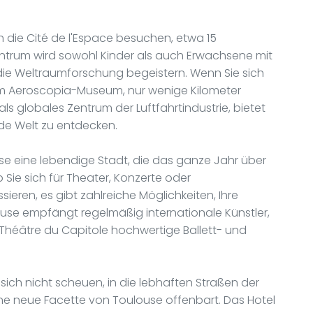
ch die Cité de l'Espace besuchen, etwa 15
Zentrum wird sowohl Kinder als auch Erwachsene mit
die Weltraumforschung begeistern. Wenn Sie sich
ch im Aeroscopia-Museum, nur wenige Kilometer
s globales Zentrum der Luftfahrtindustrie, bietet
nde Welt zu entdecken.
use eine lebendige Stadt, die das ganze Jahr über
 Sie sich für Theater, Konzerte oder
ieren, es gibt zahlreiche Möglichkeiten, Ihre
use empfängt regelmäßig internationale Künstler,
 Théâtre du Capitole hochwertige Ballett- und
 sich nicht scheuen, in die lebhaften Straßen der
ine neue Facette von Toulouse offenbart. Das Hotel