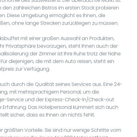
tronomie des Südwestens. Der überdachte Markt ist
 in den zahlreichen Bistros im ersten Stock probieren
en. Diese Umgebung ermöglicht es Ihnen, die
nießen, ohne lange Strecken zurücklegen zu müssen.
cksbuffet mit einer großen Auswahl an Produkten,
r Privatsphäre bevorzugen, steht Ihnen auch der
lisolierung der Zimmer ist Ihre Ruhe trotz der Nähe
ür diejenigen, die mit dem Auto reisen, steht ein
ufpreis zur Verfügung.
uch durch die Qualität seines Services aus. Eine 24-
ung, mit mehrsprachigem Personal, um die
rge-Service und der Express-Check-in/Check-out
ie Erfahrung. Das Hotelpersonal kümmert sich auch
llt sicher, dass es Ihnen an nichts fehlt.
ner größten Vorteile. Sie sind nur wenige Schritte vom