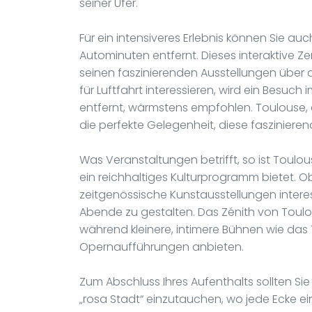
seiner Ufer.
Für ein intensiveres Erlebnis können Sie au
Autominuten entfernt. Dieses interaktive 
seinen faszinierenden Ausstellungen über 
für Luftfahrt interessieren, wird ein Besu
entfernt, wärmstens empfohlen. Toulouse, al
die perfekte Gelegenheit, diese fasziniere
Was Veranstaltungen betrifft, so ist Toulo
ein reichhaltiges Kulturprogramm bietet. Ob
zeitgenössische Kunstausstellungen interess
Abende zu gestalten. Das Zénith von Toulo
während kleinere, intimere Bühnen wie das
Opernaufführungen anbieten.
Zum Abschluss Ihres Aufenthalts sollten Sie
„rosa Stadt“ einzutauchen, wo jede Ecke e