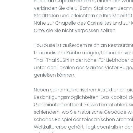
Place du Capitole entfernt, einem der Wah
verbinden Sie die U-Bahn-Stationen Jeanne
Stadtteilen und erleichtern so Ihre Mobilit
Nähe zur Chapelle des Carmélites und zur 
Orte, die Sie nicht verpassen sollten.
Toulouse ist außerdem reich an Restauran
thailändische Küche mögen, befinden sich
Thai-Thai SuShi in der Nähe. Für Liebhaber
unter den Lokalen des Marktes Victor Hug
genießen können.
Neben seinen kulinarischen Attraktionen bie
Besichtigungsmöglichkeiten. Das Kapitol, d
Gehminuten entfernt. Es wird empfohlen, s
schlendern, wo Sie historische Gebäude wi
schönes Beispiel der tolosanischen Archite
Weltkulturerbe gehört, liegt ebenfalls in 