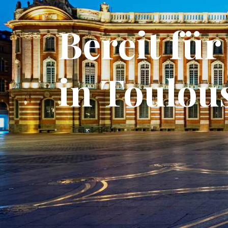
Bereit fü
in Toulou