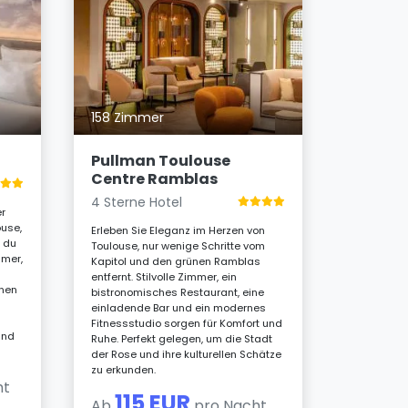
55 Zimm
Grand 
4 Sterne
158 Zimmer
Am legendä
Toulouse v
de l'Opéra
l
Pullman Toulouse
zeitgenöss
Centre Ramblas
ehemaligen
Jahrhunder
4 Sterne Hotel
er
stilvolle 
ouse,
Spa und ei
Erleben Sie Eleganz im Herzen von
e du
Restaurant
Toulouse, nur wenige Schritte vom
mmer,
Aufenthalt
Kapitol und den grünen Ramblas
entfernt. Stilvolle Zimmer, ein
12
inen
bistronomisches Restaurant, eine
Ab
einladende Bar und ein modernes
Fitnessstudio sorgen für Komfort und
und
Ruhe. Perfekt gelegen, um die Stadt
der Rose und ihre kulturellen Schätze
zu erkunden.
ht
115 EUR
Ab
pro Nacht