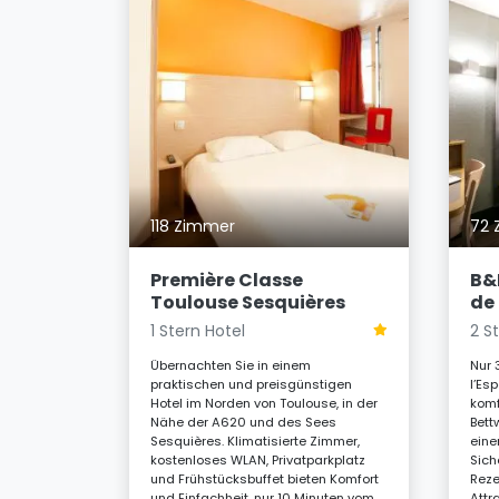
118 Zimmer
72 
 von
en
ndem
Première Classe
B&
l vereint
Toulouse Sesquières
de
hige
ige
1 Stern Hotel
2 S
Street-Art-
enießen
Übernachten Sie in einem
Nur 
he dem
praktischen und preisgünstigen
l’Es
hen.
Hotel im Norden von Toulouse, in der
komf
Nähe der A620 und des Sees
Bett
Sesquières. Klimatisierte Zimmer,
eine
acht
kostenloses WLAN, Privatparkplatz
Sich
und Frühstücksbuffet bieten Komfort
Reze
und Einfachheit, nur 10 Minuten vom
Attr