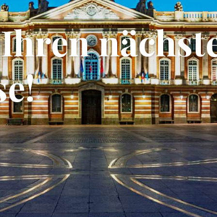
r Ihren nächst
se!