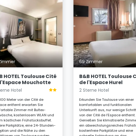
Zimmer
69 Zimmer
B HOTEL Toulouse Cité
B&B HOTEL Toulouse C
 l'Espace Mouchotte
de l'Espace Hurel
terne Hotel
2 Sterne Hotel
300 Meter von der Cité de
Erkunden Sie Toulouse von einer
pace entfernt erwarten Sie
komfortablen und funktionalen
ortable Zimmer mit Bultex-
Unterkunft aus, nur wenige Schrit
wäsche, kostenlosem WLAN und
von der Cité de l’Espace entfernt.
m köstlichen Frühstücksbuffet.
Genießen Sie klimatisierte Zimme
ere Parkplätze, eine 24-Stunden-
ein abwechslungsreiches Frühst
ption und die Nähe zu den
kostenfreie Parkplätze und eine
aktionen von Toulouse runden
schnelle Anbindung an das