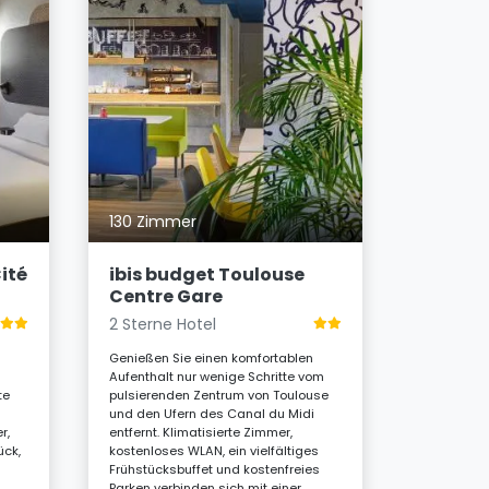
43 Zimm
Hotel 
Ambas
2 Sterne
130 Zimmer
In der Nä
und nur z
ité
ibis budget Toulouse
du Capitol
Centre Gare
Hôtel des
2 Sterne Hotel
Herzlichkei
Familienz
Genießen Sie einen komfortablen
und privat
Aufenthalt nur wenige Schritte vom
Komfort u
te
pulsierenden Zentrum von Toulouse
Erkunden v
und den Ufern des Canal du Midi
und gastr
r,
entfernt. Klimatisierte Zimmer,
62
ück,
kostenloses WLAN, ein vielfältiges
Ab
Frühstücksbuffet und kostenfreies
Parken verbinden sich mit einer