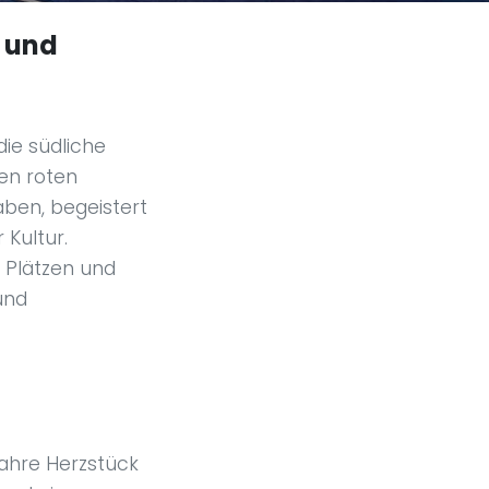
n und
ie südliche
ren roten
aben, begeistert
 Kultur.
 Plätzen und
und
wahre Herzstück