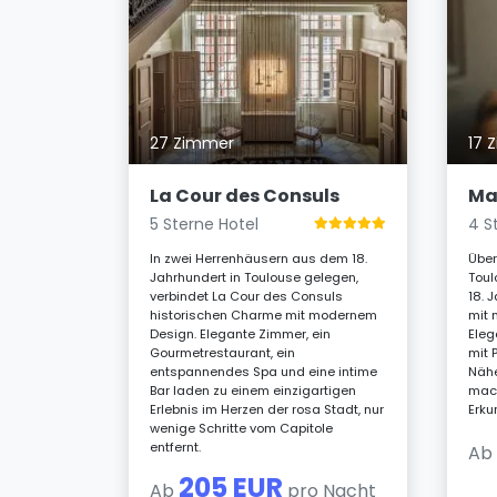
27 Zimmer
17 
egante und
 der
auf
La Cour des Consuls
Ma
t.
5 Sterne Hotel
4 S
taltete
e nahe den
In zwei Herrenhäusern aus dem 18.
Über
ussvolle
Jahrhundert in Toulouse gelegen,
Toul
bend
verbindet La Cour des Consuls
18. 
ritif.
historischen Charme mit modernem
mit 
Design. Elegante Zimmer, ein
Eleg
acht
Gourmetrestaurant, ein
mit 
entspannendes Spa und eine intime
Nähe
Bar laden zu einem einzigartigen
mach
Erlebnis im Herzen der rosa Stadt, nur
Erku
wenige Schritte vom Capitole
entfernt.
A
205 EUR
Ab
pro Nacht