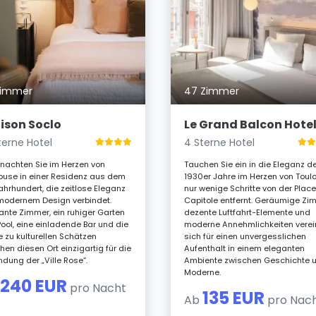
Zimmer
47 Zimmer
ison Soclo
Le Grand Balcon Hote
terne Hotel
4 Sterne Hotel
nachten Sie im Herzen von
Tauchen Sie ein in die Eleganz d
ouse in einer Residenz aus dem
1930er Jahre im Herzen von Toul
Jahrhundert, die zeitlose Eleganz
nur wenige Schritte von der Plac
modernem Design verbindet.
Capitole entfernt. Geräumige Zi
ante Zimmer, ein ruhiger Garten
dezente Luftfahrt-Elemente und
Pool, eine einladende Bar und die
moderne Annehmlichkeiten vere
 zu kulturellen Schätzen
sich für einen unvergesslichen
en diesen Ort einzigartig für die
Aufenthalt in einem eleganten
ndung der „Ville Rose“.
Ambiente zwischen Geschichte 
Moderne.
240 EUR
b
pro Nacht
135 EUR
Ab
pro Nac