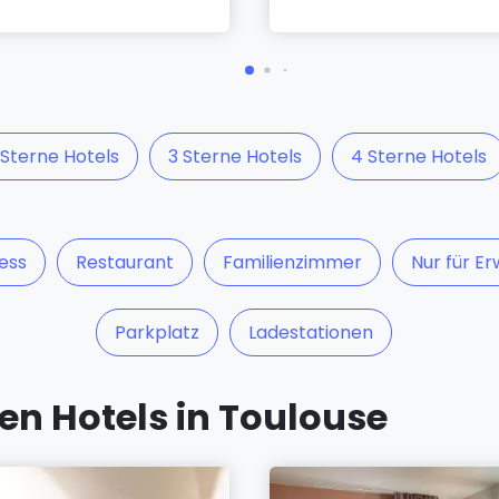
 Sterne Hotels
3 Sterne Hotels
4 Sterne Hotels
ess
Restaurant
Familienzimmer
Nur für E
Parkplatz
Ladestationen
n Hotels in Toulouse