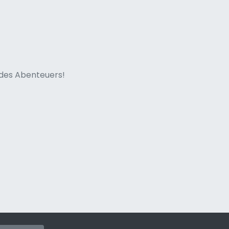
ne italian
n des Abenteuers!