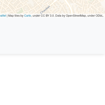
aflet
|
Map tiles by
Carto
, under CC BY 3.0. Data by OpenStreetMap, under ODbL.