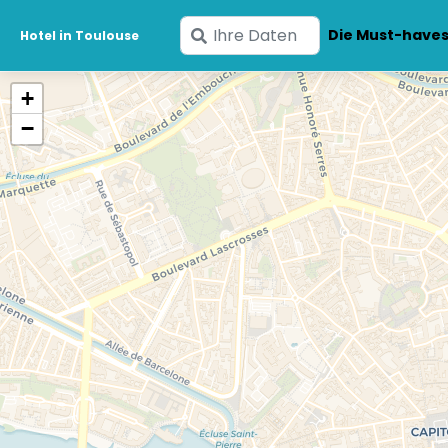
Geben
Die Must-have
Hotel in Toulouse
Sie
Ihre
+
Daten
−
ein