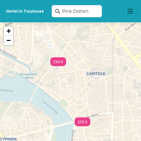
Geben
Hotel in Toulouse
Sie
Ihre
+
Daten
−
ein
240 €
205 €