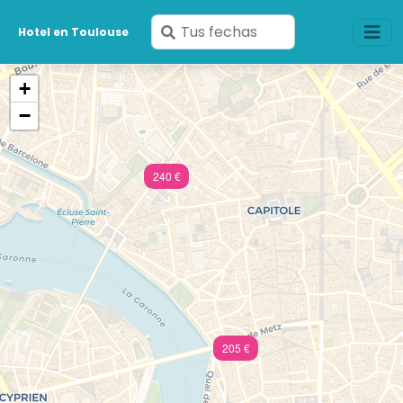
Ingresa
Hotel en Toulouse
tus
fechas
+
−
240 €
205 €