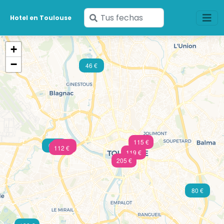
Ingresa
Hotel en Toulouse
tus
fechas
+
−
46 €
115 €
69 €
142 €
112 €
119 €
205 €
80 €