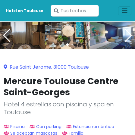
Ingresa
Hotel en Toulouse
tus
fechas
Rue Saint Jerome, 31000 Toulouse
Mercure Toulouse Centre
Saint-Georges
Hotel 4 estrellas con piscina y spa en
Toulouse
Piscina
Con parking
Estancia romántica
Se aceptan mascotas
Familia