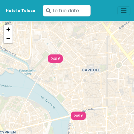
Inserisci
Hotel a Tolosa
le
tue
+
date
−
240 €
205 €