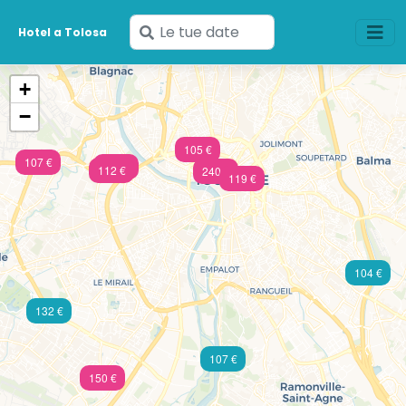
Inserisci
Hotel a Tolosa
le
tue
+
date
−
105 €
107 €
142 €
112 €
240 €
119 €
104 €
132 €
107 €
150 €