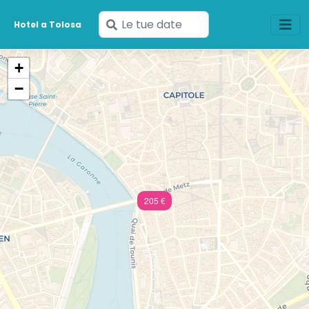
Inserisci
Hotel a Tolosa
le
tue
+
date
−
205 €