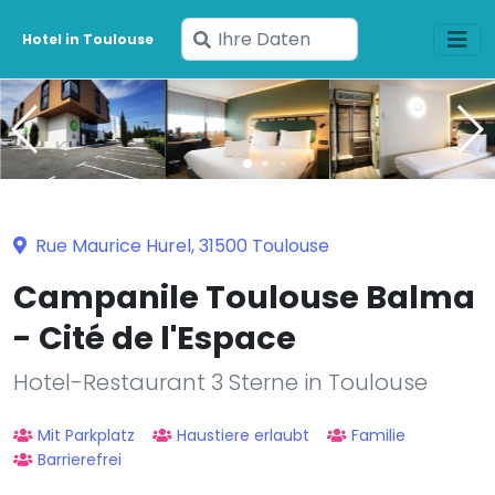
Geben
Hotel in Toulouse
Sie
Ihre
Daten
ein
Rue Maurice Hurel, 31500 Toulouse
Campanile Toulouse Balma
- Cité de l'Espace
Hotel-Restaurant 3 Sterne in Toulouse
Mit Parkplatz
Haustiere erlaubt
Familie
Barrierefrei