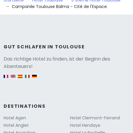
Startseite
Hotel Toulouse
3 Sterne hotel Toulouse
Campanile Toulouse Balma - Cité de l'Espace
GUT SCHLAFEN IN TOULOUSE
Versione
Das richtige Hotel zu finden, ist der Beginn des
Abenteuers!
English version
DESTINATIONS
Hotel Agen
Hotel Clermont-Ferrand
Hotel Anglet
Hotel Hendaye
Hotel Arcachon
Hotel La Rochelle