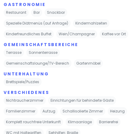
GASTRONOMIE
Restaurant
Bar
Snackbar
Spezielle Diätmenüs (auf Anfrage)
Kindermahlzeiten
Kinderfreundliches Buffet
Wein/Champagner
Kaffee vor Ort
GEMEINSCHAFTSBEREICHE
Terrasse
Sonnenterrasse
Gemeinschaftslounge/TV-Bereich
Gartenmöbel
UNTERHALTUNG
Brettspiele/Puzzles
VERSCHIEDENES
Nichtraucherzimmer
Einrichtungen für behinderte Gäste
Familienzimmer
Aufzug
Schallisolierte Zimmer
Heizung
Komplett rauchfreie Unterkunft
Klimaanlage
Barrierefrei
WC mit Haltegriffen
Sehhilfen: Braille