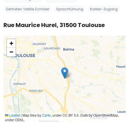
Sehhilfen: taktile Schilder
Sprachführung
Karten-Zugang
Rue Maurice Hurel, 31500 Toulouse
+
−
Leaflet
|
Map tiles by
Carto
, under CC BY 3.0. Data by OpenStreetMap,
under ODbL.