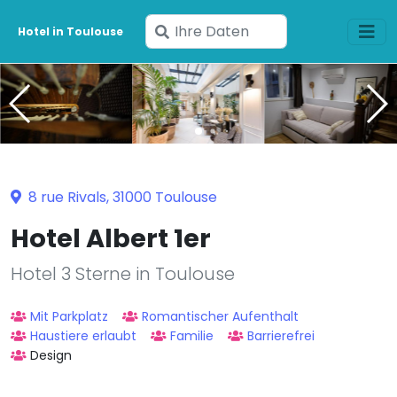
Geben
Hotel in Toulouse
Sie
Ihre
Daten
ein
8 rue Rivals, 31000 Toulouse
Hotel Albert 1er
Hotel 3 Sterne in Toulouse
Mit Parkplatz
Romantischer Aufenthalt
Haustiere erlaubt
Familie
Barrierefrei
Design