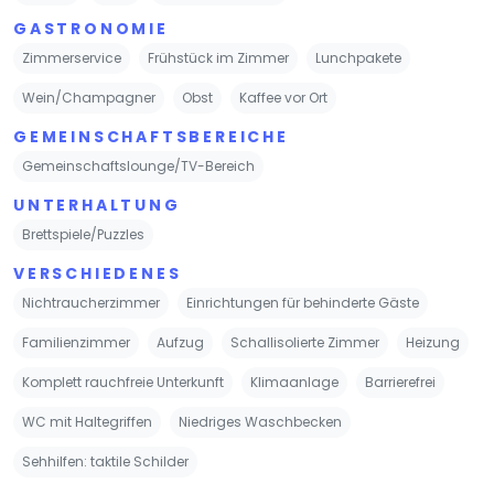
GASTRONOMIE
Zimmerservice
Frühstück im Zimmer
Lunchpakete
Wein/Champagner
Obst
Kaffee vor Ort
GEMEINSCHAFTSBEREICHE
Gemeinschaftslounge/TV-Bereich
UNTERHALTUNG
Brettspiele/Puzzles
VERSCHIEDENES
Nichtraucherzimmer
Einrichtungen für behinderte Gäste
Familienzimmer
Aufzug
Schallisolierte Zimmer
Heizung
Komplett rauchfreie Unterkunft
Klimaanlage
Barrierefrei
WC mit Haltegriffen
Niedriges Waschbecken
Sehhilfen: taktile Schilder