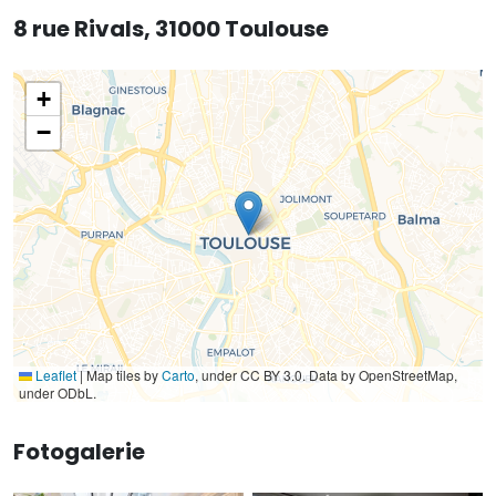
8 rue Rivals, 31000 Toulouse
+
−
Leaflet
|
Map tiles by
Carto
, under CC BY 3.0. Data by OpenStreetMap,
under ODbL.
Fotogalerie