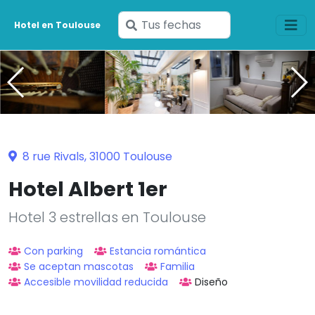
Ingresa
Hotel en Toulouse
tus
fechas
8 rue Rivals, 31000 Toulouse
Hotel Albert 1er
Hotel 3 estrellas en Toulouse
Con parking
Estancia romántica
Se aceptan mascotas
Familia
Accesible movilidad reducida
Diseño