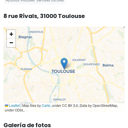
Ayudas visuales: señales táctiles
8 rue Rivals, 31000 Toulouse
+
−
Leaflet
|
Map tiles by
Carto
, under CC BY 3.0. Data by OpenStreetMap,
under ODbL.
Galería de fotos