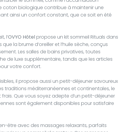
perturber le sommeil, comme l'accumulation
e de coton biologique contribue à maintenir une
ant ainsi un confort constant, que ce soit en été
, l’
OVYO Hôtel
propose un kit sommeil Rituals dans
 que la brume d’oreiller et l’huile sèche, conçus
sement. Les salles de bains privatives, toutes
e de luxe supplémentaire, tandis que les articles
pour votre confort.
aisibles, il propose aussi un petit-déjeuner savoureux
s traditions méditerranéennes et continentales, le
t frais. Que vous soyez adepte d’un petit-déjeuner
iennes sont également disponibles pour satisfaire
bien-être avec des massages relaxants, parfaits