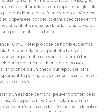
favoriser un sommeil réparateur. Ces massages,
re le stress et améliorer votre expérience globale.
que pour débuter ou clôturer votre journée, des
les, dispensées par des coachs spécialisés en fit-
es peuvent être réalisées dans le studio de sport
 une personnalisation totale.
nce, l’
OVYO Hôtel
propose de nombreux extras
le. Une bouteille de vin peut être livrée en
rvice vous permettra de vous restaurer à tout
 élaborés par une nutritionniste. Vous avez
eck-in avancé ou un check-out repoussé, ainsi
lément. Le parking privé et sécurisé sur place est
oiture ou à vélo.
oin d’un espace de travail peuvent profiter de la
lir jusqu’à 15 personnes. Cette salle, moderne et
travail, des réunions ou des séminaires. La location