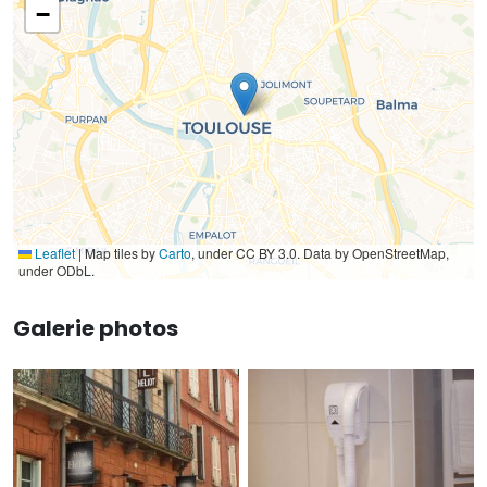
−
Leaflet
|
Map tiles by
Carto
, under CC BY 3.0. Data by OpenStreetMap,
under ODbL.
Galerie photos