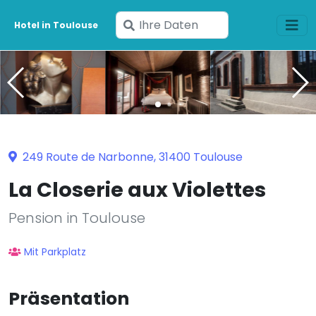
Geben
Hotel in Toulouse
Sie
Ihre
Daten
ein
249 Route de Narbonne, 31400 Toulouse
La Closerie aux Violettes
Pension in Toulouse
Mit Parkplatz
Präsentation