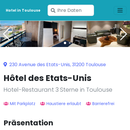
Geben
Hotel in Toulouse
Sie
Ihre
Daten
ein
230 Avenue des Etats-Unis, 31200 Toulouse
Hôtel des Etats-Unis
Hotel-Restaurant 3 Sterne in Toulouse
Mit Parkplatz
Haustiere erlaubt
Barrierefrei
Präsentation