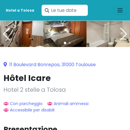
Inserisci
Hotel a Tolosa
le
tue
date
11 Boulevard Bonrepos, 31000 Toulouse
Hôtel Icare
Hotel 2 stelle a Tolosa
Con parcheggio
Animali ammessi
Accessibile per disabili
Presentazione