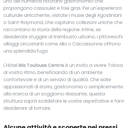
uno dei numerosi ristoranti gastronomici che
propongono cassoulet e foie gras. Per un'esperienza
culturale arricchente, visitate i musei degli Agostiniani
o Saint-Raymond, che ospitano collezioni uniche che
raccontano la storia della regione. Infine, se
desiderate sfuggire al trambusto urbano, i pittoreschi
villaggi circostanti come Albi o Carcassonne offrono
una splendida fuga.
L'Hôtel
ibis Toulouse Centre
è un invito a vivere Tolosa
al vostro ritmo, beneficiando di un ambiente
confortevole e di un servizio di qualità. Che siate
appassionati di storia, gastronomia o semplicemente
alla ricerca di un soggiorno rilassante, questa
struttura saprà soddisfare le vostre aspettative e farvi
desiderare di tornare.
Alcune attività e scoperte nei pressi