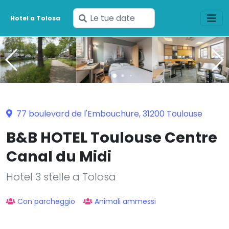
Inserisci
Hotel a Tolosa
le
tue
date
77 boulevard de l'Embouchure, 31200 Toulouse
B&B HOTEL Toulouse Centre
Canal du Midi
Hotel 3 stelle a Tolosa
Con parcheggio
Animali ammessi