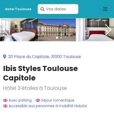
Saisissez
Hotel Toulouse
vos
dates
20 Place du Capitole, 31000 Toulouse
Ibis Styles Toulouse
Capitole
Hôtel 3 étoiles à Toulouse
Avec parking
Séjour romantique
Accessible aux personnes à mobilité réduite