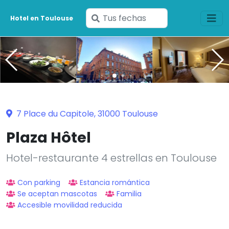
Ingresa
Hotel en Toulouse
tus
fechas
7 Place du Capitole, 31000 Toulouse
Plaza Hôtel
Hotel-restaurante 4 estrellas en Toulouse
Con parking
Estancia romántica
Se aceptan mascotas
Familia
Accesible movilidad reducida