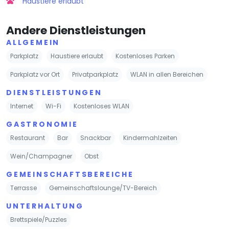
Haustiere erlaubt
Andere Dienstleistungen
ALLGEMEIN
Parkplatz
Haustiere erlaubt
Kostenloses Parken
Parkplatz vor Ort
Privatparkplatz
WLAN in allen Bereichen
DIENSTLEISTUNGEN
Internet
Wi-Fi
Kostenloses WLAN
GASTRONOMIE
Restaurant
Bar
Snackbar
Kindermahlzeiten
Wein/Champagner
Obst
GEMEINSCHAFTSBEREICHE
Terrasse
Gemeinschaftslounge/TV-Bereich
UNTERHALTUNG
Brettspiele/Puzzles