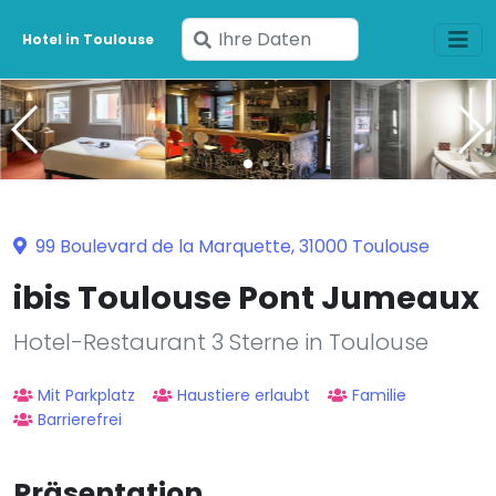
Geben
Hotel in Toulouse
Sie
Ihre
Daten
ein
99 Boulevard de la Marquette, 31000 Toulouse
ibis Toulouse Pont Jumeaux
Hotel-Restaurant 3 Sterne in Toulouse
Mit Parkplatz
Haustiere erlaubt
Familie
Barrierefrei
Präsentation