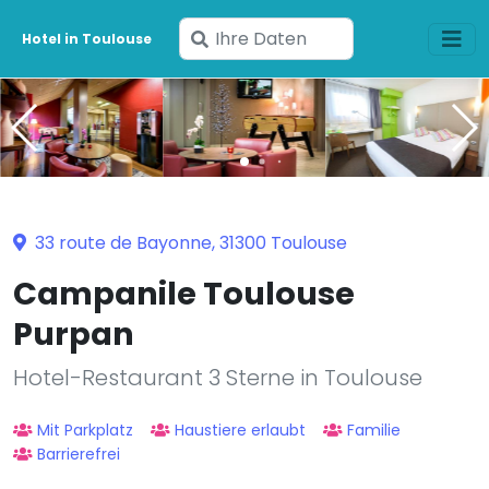
Geben
Hotel in Toulouse
Sie
Ihre
Daten
ein
33 route de Bayonne, 31300 Toulouse
Campanile Toulouse
Purpan
Hotel-Restaurant 3 Sterne in Toulouse
Mit Parkplatz
Haustiere erlaubt
Familie
Barrierefrei