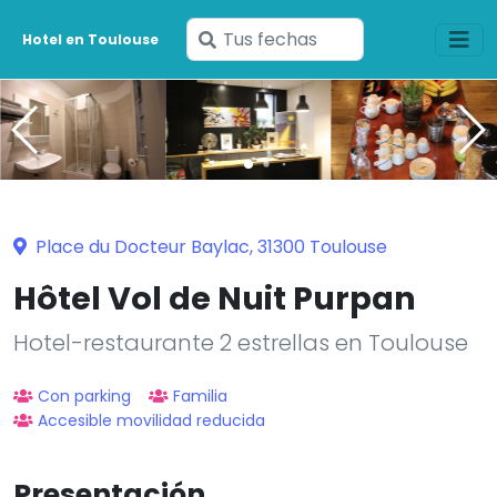
Ingresa
Hotel en Toulouse
tus
fechas
Place du Docteur Baylac, 31300 Toulouse
Hôtel Vol de Nuit Purpan
Hotel-restaurante 2 estrellas en Toulouse
Con parking
Familia
Accesible movilidad reducida
Presentación